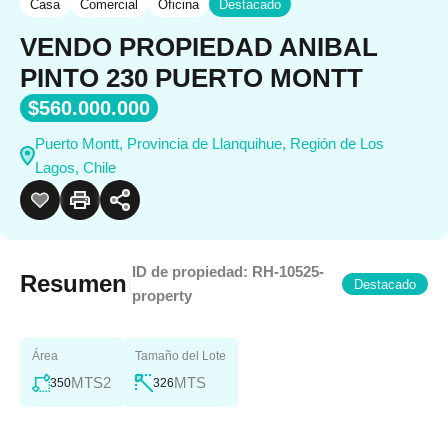
Casa
Comercial
Oficina
Destacado
VENDO PROPIEDAD ANIBAL
PINTO 230 PUERTO MONTT
$560.000.000
Puerto Montt, Provincia de Llanquihue, Región de Los
Lagos, Chile
ID de propiedad:
RH-10525-
Resumen
|
Destacado
property
Área
Tamaño del Lote
MTS2
MTS
350
326